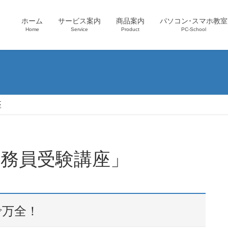
ホーム
サービス案内
商品案内
パソコン･スマホ教室
Home
Service
Product
PC-School
座
「公務員受験講座」
で万全！